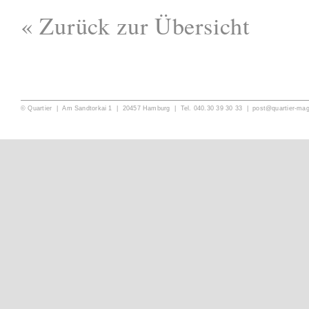
« Zurück zur Übersicht
© Quartier | Am Sandtorkai 1 | 20457 Hamburg | Tel. 040.30 39 30 33 |
post@quartier-ma