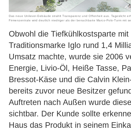
Das neue Unilever-Gebäude strahlt Transparenz und Offenheit aus. Tageslicht erh
Firmenzentrale wird deutlich niedriger als der benachbarte Marco-Polo-Turm mit s
Obwohl die Tiefkühlkostsparte mit
Traditionsmarke Iglo rund 1,4 Mill
Umsatz machte, wurde sie 2006 ve
Energie, Livio-Öl, Heiße Tasse, Pa
Bressot-Käse und die Calvin Klein
bereits zuvor neue Besitzer gefun
Auftreten nach Außen wurde dies
sichtbar. Der Kunde sollte erken
Haus das Produkt in seinem Eink