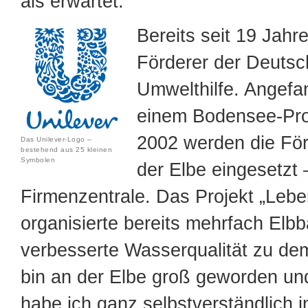
als erwartet.
Bereits seit 19 Jahre
Förderer der Deuts
Umwelthilfe. Angefa
einem Bodensee-Proj
2002 werden die För
Das Unilever-Logo –
bestehend aus 25 kleinen
Symbolen
der Elbe eingesetzt 
Firmenzentrale. Das Projekt „Lebe
organisierte bereits mehrfach Elb
verbesserte Wasserqualität zu dem
bin an der Elbe groß geworden un
habe ich ganz selbstverständlich 