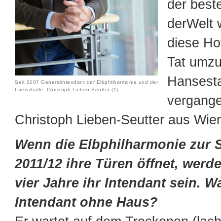
der best
derWelt
diese Ho
Tat umzu
Hansesta
Seit 2007 Generalintendant der Elbphilharmonie und der
Laeiszhalle: Christoph Lieben-Seutter (1)
vergang
Christoph Lieben-Seutter aus Wien
Wenn die Elbphilharmonie zur S
2011/12 ihre Türen öffnet, werde
vier Jahre ihr Intendant sein. 
Intendant ohne Haus?