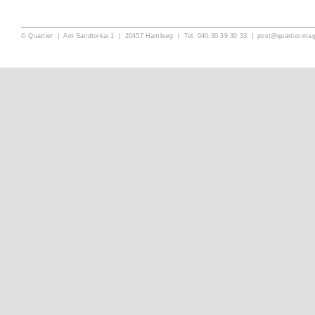
© Quartier | Am Sandtorkai 1 | 20457 Hamburg | Tel. 040.30 39 30 33 |
post@quartier-ma