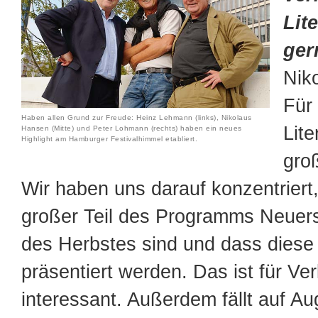
Lit
ger
Nik
Für 
Haben allen Grund zur Freude: Heinz Lehmann (links), Nikolaus
Lite
Hansen (Mitte) und Peter Lohmann (rechts) haben ein neues
Highlight am Hamburger Festivalhimmel etabliert.
gro
Wir haben uns darauf konzentriert
großer Teil des Programms Neuer
des Herbstes sind und dass diese
präsentiert werden. Das ist für Ve
interessant. Außerdem fällt auf A