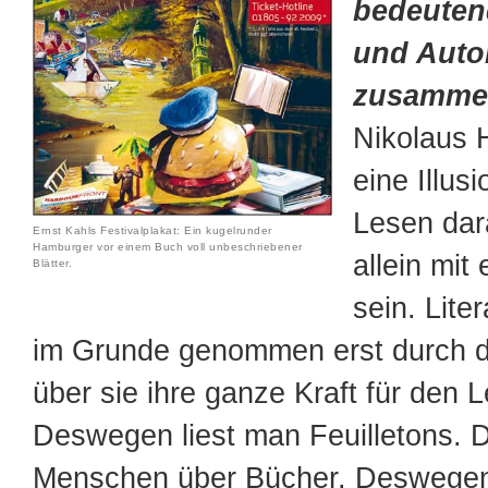
bedeutend
und Auto
zusammen
Nikolaus 
eine Illus
Lesen dar
Ernst Kahls Festivalplakat: Ein kugelrunder
Hamburger vor einem Buch voll unbeschriebener
allein mit
Blätter.
sein. Lite
im Grunde genommen erst durch 
über sie ihre ganze Kraft für den L
Deswegen liest man Feuilletons.
Menschen über Bücher. Deswegen