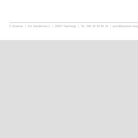
© Quartier | Am Sandtorkai 1 | 20457 Hamburg | Tel. 040.30 39 30 33 |
post@quartier-ma