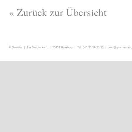
« Zurück zur Übersicht
© Quartier | Am Sandtorkai 1 | 20457 Hamburg | Tel. 040.30 39 30 33 |
post@quartier-ma