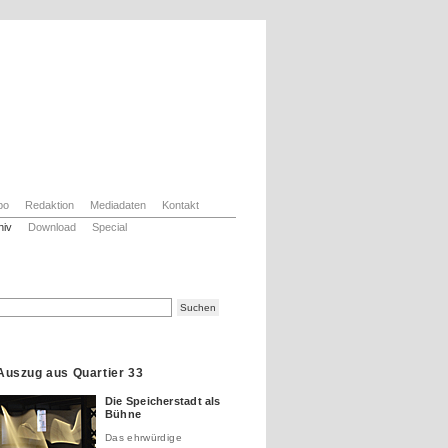
bo
Redaktion
Mediadaten
Kontakt
hiv
Download
Special
Auszug aus Quartier 33
Die Speicherstadt als
Bühne
Das ehrwürdige