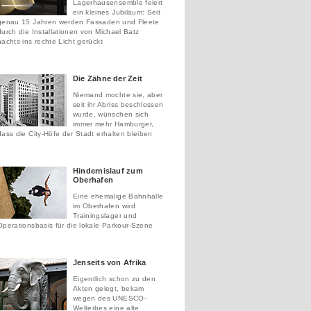
Lagerhausensemble feiert
ein kleines Jubiläum: Seit
genau 15 Jahren werden Fassaden und Fleete
durch die Installationen von Michael Batz
nachts ins rechte Licht gerückt
Die Zähne der Zeit
Niemand mochte sie, aber
seit ihr Abriss beschlossen
wurde, wünschen sich
immer mehr Hamburger,
dass die City-Höfe der Stadt erhalten bleiben
Hindernislauf zum
Oberhafen
Eine ehemalige Bahnhalle
im Oberhafen wird
Trainingslager und
Operationsbasis für die lokale Parkour-Szene
Jenseits von Afrika
Eigentlich schon zu den
Akten gelegt, bekam
wegen des UNESCO-
Welterbes eine alte