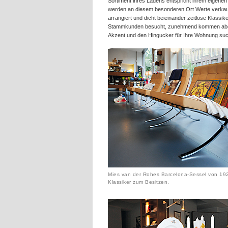
Sortiment ihres Ladens entspricht ihrem eigene
werden an diesem besonderen Ort Werte verkauft: A
arrangiert und dicht beieinander zeitlose Klassi
Stammkunden besucht, zunehmend kommen aber 
Akzent und den Hingucker für Ihre Wohnung su
Mies van der Rohes Barcelona-Sessel von 192
Klassiker zum Besitzen.