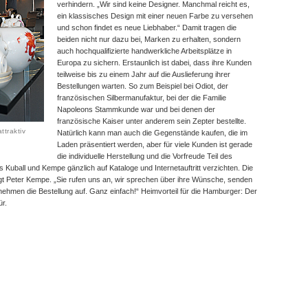
verhindern. „Wir sind keine Designer. Manchmal reicht es,
ein klassisches Design mit einer neuen Farbe zu versehen
und schon findet es neue Liebhaber.“ Damit tragen die
beiden nicht nur dazu bei, Marken zu erhalten, sondern
auch hochqualifizierte handwerkliche Arbeitsplätze in
Europa zu sichern. Erstaunlich ist dabei, dass ihre Kunden
teilweise bis zu einem Jahr auf die Auslieferung ihrer
Bestellungen warten. So zum Beispiel bei Odiot, der
französischen Silbermanufaktur, bei der die Familie
Napoleons Stammkunde war und bei denen der
französische Kaiser unter anderem sein Zepter bestellte.
ttraktiv
Natürlich kann man auch die Gegenstände kaufen, die im
Laden präsentiert werden, aber für viele Kunden ist gerade
die individuelle Herstellung und die Vorfreude Teil des
s Kuball und Kempe gänzlich auf Kataloge und Internetauftritt verzichten. Die
gt Peter Kempe. „Sie rufen uns an, wir sprechen über ihre Wünsche, senden
 nehmen die Bestellung auf. Ganz einfach!“ Heimvorteil für die Hamburger: Der
ür.