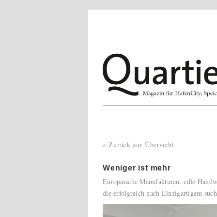
« Zurück zur Übersicht
Weniger ist mehr
Europäische Manufakturen, edle Handw
die erfolgreich nach Einzigartigem such