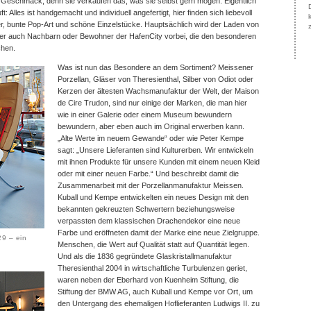
n Geschmack, denn sie verkaufen das, was sie selbst gern mögen. Eigentlich
lles ist handgemacht und individuell angefertigt, hier finden sich liebevoll
ker, bunte Pop-Art und schöne Einzelstücke. Hauptsächlich wird der Laden von
auch Nachbarn oder Bewohner der HafenCity vorbei, die den besonderen
chen.
Was ist nun das Besondere an dem Sortiment? Meissener
Porzellan, Gläser von Theresienthal, Silber von Odiot oder
Kerzen der ältesten Wachsmanufaktur der Welt, der Maison
de Cire Trudon, sind nur einige der Marken, die man hier
wie in einer Galerie oder einem Museum bewundern
bewundern, aber eben auch im Original erwerben kann.
„Alte Werte im neuem Gewande“ oder wie Peter Kempe
sagt: „Unsere Lieferanten sind Kulturerben. Wir entwickeln
mit ihnen Produkte für unsere Kunden mit einem neuen Kleid
oder mit einer neuen Farbe.“ Und beschreibt damit die
Zusammenarbeit mit der Porzellanmanufaktur Meissen.
Kuball und Kempe entwickelten ein neues Design mit den
bekannten gekreuzten Schwertern beziehungsweise
verpassten dem klassischen Drachendekor eine neue
Farbe und eröffneten damit der Marke eine neue Zielgruppe.
9 – ein
Menschen, die Wert auf Qualität statt auf Quantität legen.
Und als die 1836 gegründete Glaskristallmanufaktur
Theresienthal 2004 in wirtschaftliche Turbulenzen geriet,
waren neben der Eberhard von Kuenheim Stiftung, die
Stiftung der BMW AG, auch Kuball und Kempe vor Ort, um
den Untergang des ehemaligen Hoflieferanten Ludwigs II. zu