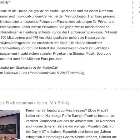
nCity.“
eute ist die Haspa die größte deutsche Sparkasse und mit einem Netz von
ilialen und Individualkunden-Centern in der Metropolregion Hamburg präsent.
ie bietet eine umfassende Palette von Finanzdienstleistungen für Privat- und
irmenkunden. Jeder zweite Einwohner und jedes zweite mittelständische
nternehmen in Hamburg ist heute Kunde der Hamburger Sparkasse. Mit rund
.700 Mitarbeitern und 475 Ausbildungsplätzen gehört die Haspa zu den
rößten Arbeitgebern und Ausbildern der Stadt. Die Haspa übernimmt
erantwortung vor Ort und fördert das Gemeinwesen durch ihr vielfältiges
ngagement in zahlreichen sozialen Projekten, in Bildung, Musik, Sport und
unst mit rund fünf Millionen Euro pro Jahr.
amburger Sparkasse in der HafenCity
m Kaiserkai 1 und Überseeboulevard 5 20457 Hamburg
……………………………………………………………………………………………………………
r Fischrestaurants retten. Mit Erfolg.
Kann man in Hamburg gut Fisch essen? Blöde Frage?
Leider nicht. Hamburgs Ruf in Sachen Fisch ist besser als
verdient. Zumindest war das die Ansicht von Tilo Nordhaus
und Florian Scherer, als sie vor wenigen Monaten Catch of
the Day eröffnet haben. Eigentlich sind beide seit Jahren
erfolgreich in Hamburgs Gastro-Szene präsent, Scherer mit