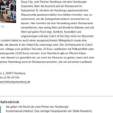
Soup City, sein Partner Nordhaus mit dem Hamburger
Gastmahl. Aber die Aussicht auf ein Restaurant im
Kaispeicher B, mit dem sie Hamburgs gastronomischer
Wasserseite gewissermaßen treu bleiben konnten, war zu
verlockend, um die Gelegenheit einfach verstreichen zu
lassen. Hier konnten sie ihre Vorstellung eines Restaurants
y im
verwirklichen, das wenig Wert auf förmliche Etikette und viel
Wert auf guten Fisch legt. Schlicht, freundlich und
ungezwungen soll das Catch of the Day nicht nur Besucher
 sondern bietet es auch einen ausgezeichneten Mittagstisch sowie eine
alle, die abends in der HafenCity unterwegs sind. Der Schwerpunkt im Catch
sch, mittags zum größten Teil unter 10 Euro, wahlweise mit Pellkartoffeln oder
rauburgunder (4,50 Euro) serviert. Zum Nachtisch gibt es Pfirsich-Käse-
 wer danach zu gemütlich ist, um noch ins Museum zu gehen, kann sich eine
 Tamms Sammlung auch im Restaurant ansehen, wie sie auf einem Laufband
aße 1, 20457 Hamburg
Sa 11:30–24 Uhr
tchofthedayhamburg.de
……………………………………………………………………………………………………………
Hafenblick
Sie gelten mit Recht als zwei Perlen der Hamburger
Kontorhausarchitektur: Das einstige Hauptquartier der Stella-Reederei,