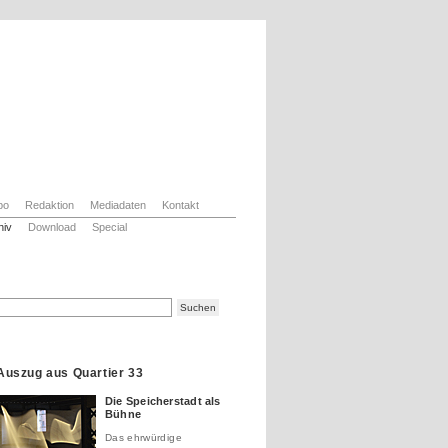
bo
Redaktion
Mediadaten
Kontakt
hiv
Download
Special
Auszug aus Quartier 33
…………….
Die Speicherstadt als
Bühne
Das ehrwürdige