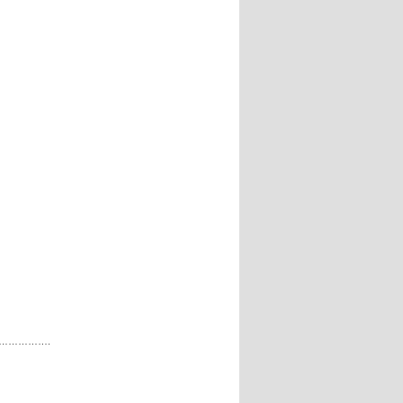
…………….