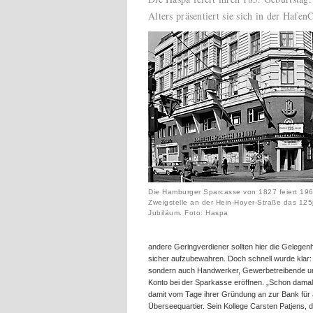
Alters präsentiert sie sich in der Hafe
Die Hamburger Sparcasse von 1827 feiert 1963
Zweigstelle an der Hein-Hoyer-Straße das 125
Jubiläum. Foto: Haspa
andere Geringverdiener sollten hier die Gelegenh
sicher aufzubewahren. Doch schnell wurde klar:
sondern auch Handwerker, Gewerbetreibende und
Konto bei der Sparkasse eröffnen. „Schon damal
damit vom Tage ihrer Gründung an zur Bank für al
Überseequartier. Sein Kollege Carsten Patjens, de