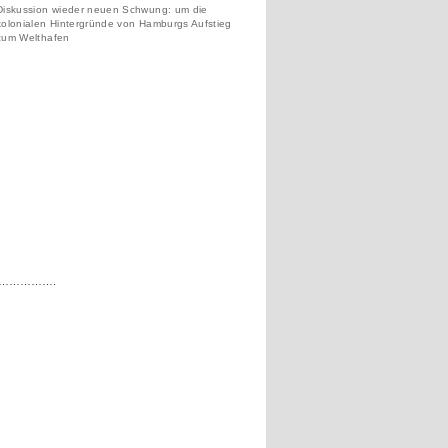
Diskussion wieder neuen Schwung: um die
kolonialen Hintergründe von Hamburgs Aufstieg
zum Welthafen
…………….