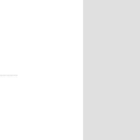
…………….