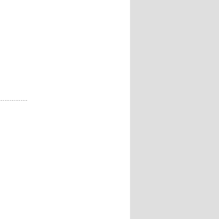
…………….