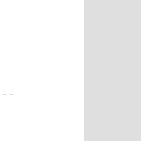
…………….
…………….