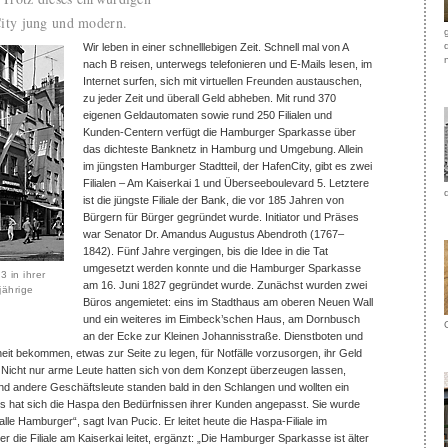
nCity jung und modern.
Wir leben in einer schnelllebigen Zeit. Schnell mal von A
nach B reisen, unterwegs telefonieren und E-Mails lesen, im
Internet surfen, sich mit virtuellen Freunden austauschen,
zu jeder Zeit und überall Geld abheben. Mit rund 370
eigenen Geldautomaten sowie rund 250 Filialen und
Kunden-Centern verfügt die Hamburger Sparkasse über
das dichteste Banknetz in Hamburg und Umgebung. Allein
im jüngsten Hamburger Stadtteil, der HafenCity, gibt es zwei
Filialen – Am Kaiserkai 1 und Überseeboulevard 5. Letztere
ist die jüngste Filiale der Bank, die vor 185 Jahren von
Bürgern für Bürger gegründet wurde. Initiator und Präses
war Senator Dr. Amandus Augustus Abendroth (1767–
1842). Fünf Jahre vergingen, bis die Idee in die Tat
umgesetzt werden konnte und die Hamburger Sparkasse
 in ihrer
am 16. Juni 1827 gegründet wurde. Zunächst wurden zwei
jährige
Büros angemietet: eins im Stadthaus am oberen Neuen Wall
und ein weiteres im Eimbeck’schen Haus, am Dornbusch
an der Ecke zur Kleinen Johannisstraße. Dienstboten und
eit bekommen, etwas zur Seite zu legen, für Notfälle vorzusorgen, ihr Geld
 Nicht nur arme Leute hatten sich von dem Konzept überzeugen lassen,
 andere Geschäftsleute standen bald in den Schlangen und wollten ein
s hat sich die Haspa den Bedürfnissen ihrer Kunden angepasst. Sie wurde
le Hamburger“, sagt Ivan Pucic. Er leitet heute die Haspa-Filiale im
r die Filiale am Kaiserkai leitet, ergänzt: „Die Hamburger Sparkasse ist älter