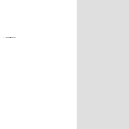
…………….
…………….