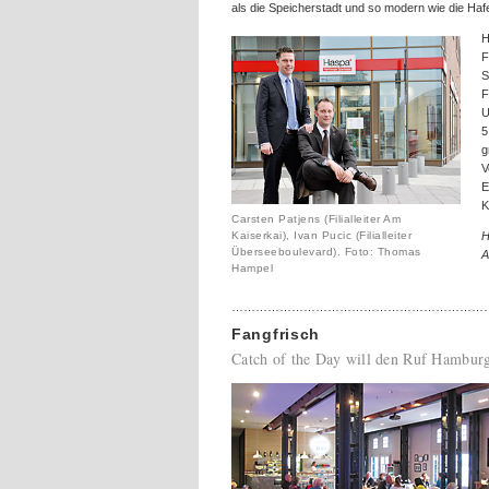
als die Speicherstadt und so modern wie die Hafe
H
F
S
F
U
5
g
V
E
K
Carsten Patjens (Filialleiter Am
Kaiserkai), Ivan Pucic (Filialleiter
H
Überseeboulevard). Foto: Thomas
A
Hampel
………………………………………………………
Fangfrisch
Catch of the Day will den Ruf Hamburge