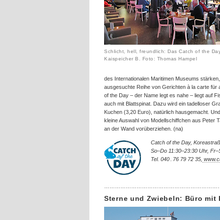
Schlicht, hell, freundlich: Das Catch of the Da
Kaispeicher B. Foto: Thomas Hampel
des Internationalen Maritimen Museums stärken,
ausgesuchte Reihe von Gerichten à la carte für 
of the Day – der Name legt es nahe – liegt auf Fi
auch mit Blattspinat. Dazu wird ein tadelloser G
Kuchen (3,20 Euro), natürlich hausgemacht. Und
kleine Auswahl von Modellschiffchen aus Peter
an der Wand vorüberziehen. (na)
Catch of the Day, Koreastr
So–Do 11:30–23:30 Uhr, Fr–
Tel. 040 . 76 79 72 35,
www.ca
………………………………………………………
Sterne und Zwiebeln: Büro mit 