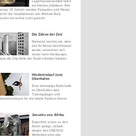
Lagerhausensemble feiert
ein kleines Jubiläum: Seit
genau 15 Jahren werden Fassaden und Fleete
durch die Installationen von Michael Batz
nachts ins rechte Licht gerückt
Die Zähne der Zeit
Niemand mochte sie, aber
seit ihr Abriss beschlossen
wurde, wünschen sich
immer mehr Hamburger,
dass die City-Höfe der Stadt erhalten bleiben
Hindernislauf zum
Oberhafen
Eine ehemalige Bahnhalle
im Oberhafen wird
Trainingslager und
Operationsbasis für die lokale Parkour-Szene
Jenseits von Afrika
Eigentlich schon zu den
Akten gelegt, bekam
wegen des UNESCO-
Welterbes eine alte