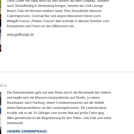
Dass Golfer mit Sand nicht nur den Bunker auf dem Golfplatz, sondern
auch Strandfeeling in Verbindung bringen, beweist der Golf Lounge
Beach Club mit feinstem weißem Sand. Eine Strandhütte inklusive
Cateringservice, Cocktail-Bar und angeschlossenem Neun-Loch-
Minigolf-Course „Pirates Course“ lädt erstmals in diesem Sommer zum
Entspannen und Feiern an den Elbbrücken ein.
www.golflounge.de
……………………………………………………………………………………………………………
afen
Die Dokumentation geht auf eine Reise durch die Berufswelt des Hafens
und begibt sich mit Wasserschutzpolizisten auf Streife, zu einem
Bootsbauer nach Harburg, einem Containerexperten auf die Veddel,
einem Barkassenführer an den Landungsbrücken. Ein Ladenbesitzer
erzählt, wie er als 14-Jähriger zum ersten Mal auf große Fahrt ging.
Allen gemeinsam ist die Begeisterung für den Hafen, sein Flair und seine
Arbeitswelt.
UNSERE GEWINNFRAGE: