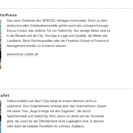
……………………………………………………………………………………………………………
ntorhaus
Das neue Gebäude des SPIEGEL-Verlages kennt jeder. Doch zu dem
eindrucksvollen Gebäudeensemble gehört auch das zehngeschossige
Ericus-Contor, das östliche Tor zur HafenCity. Nur wenige Meter sind es
in die Altstadt und die City. Vorzüge in Lage und Qualität, die Mieter wie
Lundbeck, Beck Rechtsanwälte oder die Frankfurt School of Finance &
Management bereits zu schätzen wissen.
www.ericus-contor.de
……………………………………………………………………………………………………………
fahrt
Hafenrundfahrt per Bus? Das klingt im ersten Moment nicht so
spannend. Den Gegenbeweis erbringt aber das Unternehmen Jasper
mit seiner Tour „Auge in Auge mit den Giganten“, die durch
Speicherstadt und HafenCity führt, bevor es direkt auf die Terminals
geht, die sonst für die Öffentlichkeit nicht zugänglich sind. In diesem
Jahr feiert die beliebte Rundfahrt ihr zehntes Jubiläum.