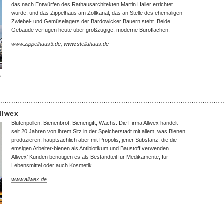
das nach Entwürfen des Rathausarchitekten Martin Haller errichtet
wurde, und das Zippelhaus am Zollkanal, das an Stelle des ehemaligen
Zwiebel- und Gemüselagers der Bardowicker Bauern steht. Beide
Gebäude verfügen heute über großzügige, moderne Büroflächen.
www.zippelhaus3.de
,
www.stellahaus.de
s
……………………………………………………………………………………………………………
llwex
Blütenpollen, Bienenbrot, Bienengift, Wachs. Die Firma Allwex handelt
seit 20 Jahren von ihrem Sitz in der Speicherstadt mit allem, was Bienen
produzieren, hauptsächlich aber mit Propolis, jener Substanz, die die
emsigen Arbeiter-bienen als Antibiotikum und Baustoff verwenden.
Allwex’ Kunden benötigen es als Bestandteil für Medikamente, für
Lebensmittel oder auch Kosmetik.
www.allwex.de