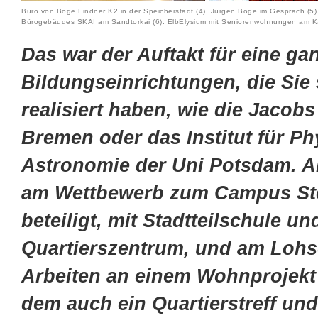
Büro von Böge Lindner K2 in der Speicherstadt (4). Jürgen Böge im Gespräch (5)
Bürogebäudes SKAI am Sandtorkai (6). ElbElysium mit Seniorenwohnungen am Kai
Das war der Auftakt für eine ga
Bildungseinrichtungen, die Sie 
realisiert haben, wie die Jacobs
Bremen oder das Institut für Ph
Astronomie der Uni Potsdam. Ak
am Wettbewerb zum Campus St
beteiligt, mit Stadtteilschule un
Quartierszentrum, und am Lohs
Arbeiten an einem Wohnprojekt
dem auch ein Quartierstreff und