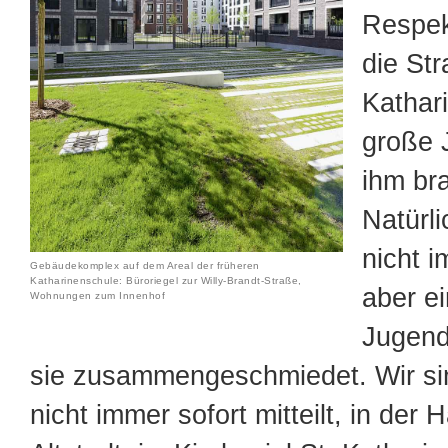
Respek
die St
Kathar
große 
ihm br
Natürli
nicht i
Gebäudekomplex auf dem Areal der früheren
Katharinenschule: Büroriegel zur Willy-Brandt-Straße,
aber e
Wohnungen zum Innenhof
Jugend
sie zusammengeschmiedet. Wir si
nicht immer sofort mitteilt, in der