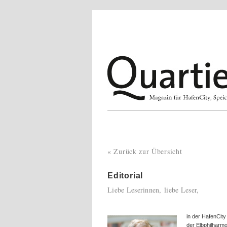
« Zurück zur Übersicht
Editorial
Liebe Leserinnen, liebe Leser,
in der HafenCity
der Elbphilharmo