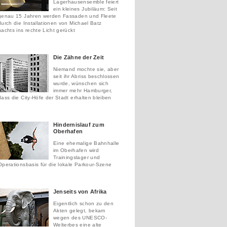
Lagerhausensemble feiert
ein kleines Jubiläum: Seit
genau 15 Jahren werden Fassaden und Fleete
durch die Installationen von Michael Batz
nachts ins rechte Licht gerückt
Die Zähne der Zeit
Niemand mochte sie, aber
seit ihr Abriss beschlossen
wurde, wünschen sich
immer mehr Hamburger,
dass die City-Höfe der Stadt erhalten bleiben
Hindernislauf zum
Oberhafen
Eine ehemalige Bahnhalle
im Oberhafen wird
Trainingslager und
Operationsbasis für die lokale Parkour-Szene
Jenseits von Afrika
Eigentlich schon zu den
Akten gelegt, bekam
wegen des UNESCO-
Welterbes eine alte