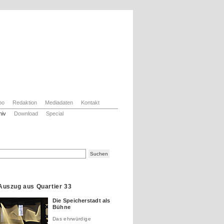
bo
Redaktion
Mediadaten
Kontakt
hiv
Download
Special
Auszug aus Quartier 33
Die Speicherstadt als
Bühne
Das ehrwürdige