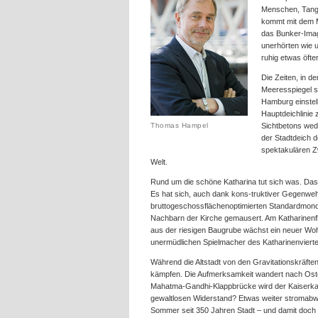
Menschen, Tang
kommt mit dem M
das Bunker-Imag
unerhörten wie u
ruhig etwas öfte
Die Zeiten, in d
Meeresspiegel s
Hamburg einstel
Hauptdeichlinie
Thomas Hampel
Sichtbetons wed
der Stadtdeich d
spektakulären Z
Welt.
Rund um die schöne Katharina tut sich was. Das i
Es hat sich, auch dank kons-truktiver Gegenwe
bruttogeschossflächenoptimierten Standardmono
Nachbarn der Kirche gemausert. Am Katharinenfl
aus der riesigen Baugrube wächst ein neuer Wo
unermüdlichen Spielmacher des Katharinenvierte
Während die Altstadt von den Gravitationskräften
kämpfen. Die Aufmerksamkeit wandert nach Ost
Mahatma-Gandhi-Klappbrücke wird der Kaiserkai fü
gewaltlosen Widerstand? Etwas weiter stromabwä
Sommer seit 350 Jahren Stadt – und damit doch 