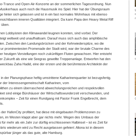
o-Trance und Open-Air-Konzerte an der sommerlichen Tagesordnung. Nun
usikerhaus auch noch die Hausmusik ins Spiel. Hier hat der Übungsraum
e hinter sich gelassen und ist in ein fast normales Wohnhaus mit ebenso
nsichtbaren inneren Qualitäten integriert. Da kann Papa den Heavy Metal Riff
r üben.
enen Lobbyisten den Klimawandel leugnen konnten, sind vorbei: Der
teigt weltweit und unaufhaltsam. Darauf muss sich auch das amphibische
len. Zwischen den Landungsbrücken und der Kehrwiederspitze, wo die
 zur prominentesten Promenade der Stadt wird, war der brutale Charme des
er heutigen Vorstellungen noch zukünftigen Fluten gewachsen. Hier entsteht
er Zukunft als eine wie Seegras gewellte Treppenanlage. Entworfen hat den
weckbau Zaha Hadid, eine der ersten und die berühmteste Architektin der
n der Planungsphase heftig umstrittene Katharinenquartier ist bezugsfertig.
hr der Interessengemeinschaft Katharinen, vom
lithen zu einem überraschend abwechslungsreichen und respektvollen
eet sind einige Bürohäuser der Wirtschaftswunderzeit verschwunden, und
hnkomplex – Zeit für einen Rundgang mit Pastor Frank Engelbrecht, dem
ls.
 der HafenCity profitiert, hat diese mit eingebauten Problemzonen zu
en, im Westen klappt aber gar nichts mehr. Wegen des Umbaus der
r mehr als ein Jahr zur dürftig erschlossenen Halbinsel – ist es Zeit für
rts wiederum wird zu Recht ausgelassen gefeiert: Altona ist in diesem
spürbar jünger als das gute, alte Hamburg.