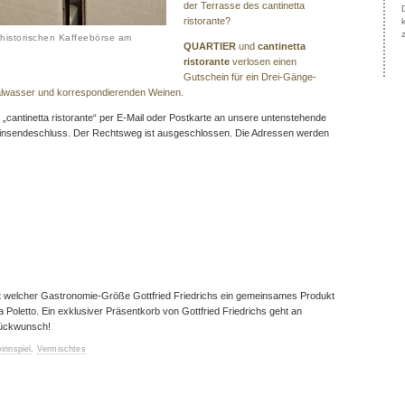
der Terrasse des cantinetta
ristorante?
 historischen Kaffeebörse am
QUARTIER
und
cantinetta
ristorante
verlosen einen
Gutschein für ein Drei-Gänge-
eralwasser und korrespondierenden Weinen.
t „cantinetta ristorante“ per E-Mail oder Postkarte an unsere untenstehende
Einsendeschluss. Der Rechtsweg ist ausgeschlossen. Die Adressen werden
mit welcher Gastronomie-Größe Gottfried Friedrichs ein gemeinsames Produkt
lia Poletto. Ein exklusiver Präsentkorb von Gottfried Friedrichs geht an
lückwunsch!
innspiel
,
Vermischtes