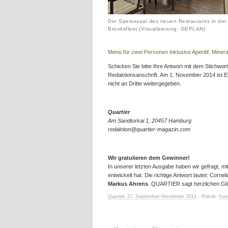
Der Speisesaal des neuen Restaurants in der
Brooksfleet (Visualisierung: GEPLAN)
Menü für zwei Personen inklusive Aperitif, Min
Schicken Sie bitte Ihre Antwort mit dem Stichwor
Redaktionsanschrift. Am 1. November 2014 ist 
nicht an Dritte weitergegeben.
Quartier
Am Sandtorkai 1,
20457 Hamburg
redaktion@quartier-magazin.com
Wir gratulieren dem Gewinner!
In unserer letzten Ausgabe haben wir gefragt, 
entwickelt hat. Die richtige Antwort lautet: Corne
Markus
Ahrens
. QUARTIER sagt herzlichen G
Quartier 27, September–November 2014
, Rubrik:
Gew