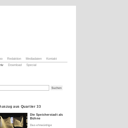
bo
Redaktion
Mediadaten
Kontakt
hiv
Download
Special
Auszug aus Quartier 33
Die Speicherstadt als
Bühne
Das ehrwürdige