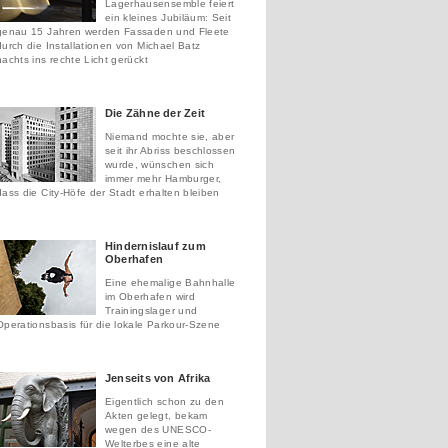
Lagerhausensemble feiert
ein kleines Jubiläum: Seit
genau 15 Jahren werden Fassaden und Fleete
durch die Installationen von Michael Batz
nachts ins rechte Licht gerückt
Die Zähne der Zeit
Niemand mochte sie, aber
seit ihr Abriss beschlossen
wurde, wünschen sich
immer mehr Hamburger,
dass die City-Höfe der Stadt erhalten bleiben
Hindernislauf zum
Oberhafen
Eine ehemalige Bahnhalle
im Oberhafen wird
Trainingslager und
Operationsbasis für die lokale Parkour-Szene
Jenseits von Afrika
Eigentlich schon zu den
Akten gelegt, bekam
wegen des UNESCO-
Welterbes eine alte