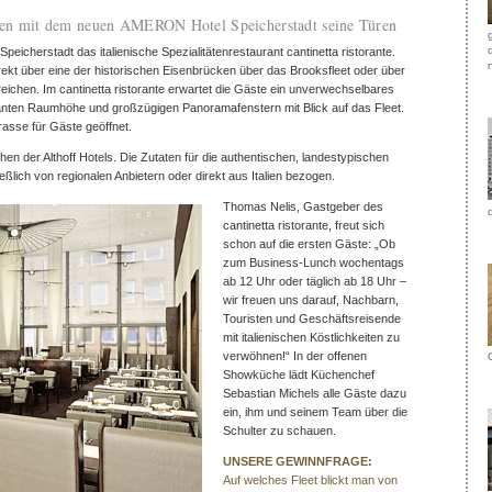
mmen mit dem neuen AMERON Hotel Speicherstadt seine Türen
icherstadt das italienische Spezialitätenrestaurant cantinetta ristorante.
rekt über eine der historischen Eisenbrücken über das Brooksfleet oder über
reichen. Im cantinetta ristorante erwartet die Gäste ein unverwechselbares
anten Raumhöhe und großzügigen Panoramafenstern mit Blick auf das Fleet.
asse für Gäste geöffnet.
chen der Althoff Hotels. Die Zutaten für die authentischen, landestypischen
ßlich von regionalen Anbietern oder direkt aus Italien bezogen.
Thomas Nelis, Gastgeber des
cantinetta ristorante, freut sich
schon auf die ersten Gäste: „Ob
zum Business-Lunch wochentags
ab 12 Uhr oder täglich ab 18 Uhr –
wir freuen uns darauf, Nachbarn,
Touristen und Geschäftsreisende
mit italienischen Köstlichkeiten zu
verwöhnen!“ In der offenen
Showküche lädt Küchenchef
Sebastian Michels alle Gäste dazu
ein, ihm und seinem Team über die
Schulter zu schauen.
UNSERE GEWINNFRAGE:
Auf welches Fleet blickt man von