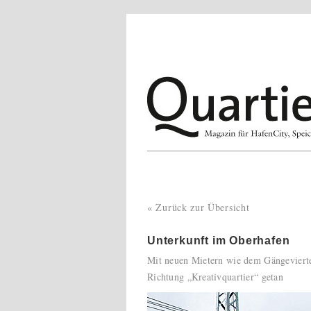
« Zurück zur Übersicht
Unterkunft im Oberhafen
Mit neuen Mietern wie dem Gängeviertel
Richtung „Kreativquartier“ getan