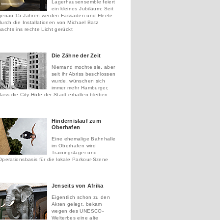
Lagerhausensemble feiert
ein kleines Jubiläum: Seit
genau 15 Jahren werden Fassaden und Fleete
durch die Installationen von Michael Batz
nachts ins rechte Licht gerückt
Die Zähne der Zeit
Niemand mochte sie, aber
seit ihr Abriss beschlossen
wurde, wünschen sich
immer mehr Hamburger,
dass die City-Höfe der Stadt erhalten bleiben
Hindernislauf zum
Oberhafen
Eine ehemalige Bahnhalle
im Oberhafen wird
Trainingslager und
Operationsbasis für die lokale Parkour-Szene
Jenseits von Afrika
Eigentlich schon zu den
Akten gelegt, bekam
wegen des UNESCO-
Welterbes eine alte