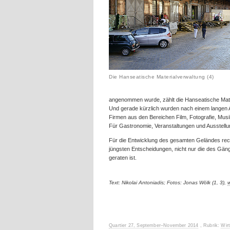
Die Hanseatische Materialverwaltung (4)
angenommen wurde, zählt die Hanseatische Materi
Und gerade kürzlich wurden nach einem langen A
Firmen aus den Bereichen Film, Fotografie, Musi
Für Gastronomie, Veranstaltungen und Ausstell
Für die Entwicklung des gesamten Geländes rech
jüngsten Entscheidungen, nicht nur die des Gänge
geraten ist.
Text: Nikolai Antoniadis; Fotos: Jonas Wölk (1, 3),
Quartier 27, September–November 2014
, Rubrik:
Wir