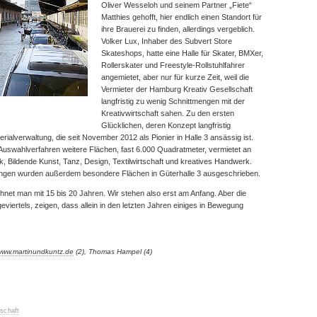
Oliver Wesseloh und seinem Partner „Fiete“
Matthies gehofft, hier endlich einen Standort für
ihre Brauerei zu finden, allerdings vergeblich.
Volker Lux, Inhaber des Subvert Store
Skateshops, hatte eine Halle für Skater, BMXer,
Rollerskater und Freestyle-Rollstuhlfahrer
angemietet, aber nur für kurze Zeit, weil die
Vermieter der Hamburg Kreativ Gesellschaft
langfristig zu wenig Schnittmengen mit der
Kreativwirtschaft sahen. Zu den ersten
Glücklichen, deren Konzept langfristig
alverwaltung, die seit November 2012 als Pionier in Halle 3 ansässig ist.
uswahlverfahren weitere Flächen, fast 6.000 Quadratmeter, vermietet an
k, Bildende Kunst, Tanz, Design, Textilwirtschaft und kreatives Handwerk.
ungen wurden außerdem besondere Flächen in Güterhalle 3 ausgeschrieben.
net man mit 15 bis 20 Jahren. Wir stehen also erst am Anfang. Aber die
viertels, zeigen, dass allein in den letzten Jahren einiges in Bewegung
www.martinundkuntz.de
(2), Thomas Hampel (4)
tschaft