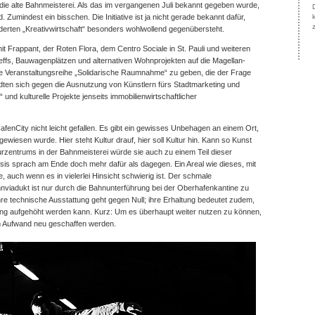
die alte Bahnmeisterei. Als das im vergangenen Juli bekannt gegeben wurde,
Zumindest ein bisschen. Die Initiative ist ja nicht gerade bekannt dafür,
rderten „Kreativwirtschaft“ besonders wohlwollend gegenübersteht.
Frappant, der Roten Flora, dem Centro Sociale in St. Pauli und weiteren
effs, Bauwagenplätzen und alternativen Wohnprojekten auf die Magellan-
e Veranstaltungsreihe „Solidarische Raumnahme“ zu geben, die der Frage
andten sich gegen die Ausnutzung von Künstlern fürs Stadtmarketing und
“ und kulturelle Projekte jenseits immobilienwirtschaftlicher
HafenCity nicht leicht gefallen. Es gibt ein gewisses Unbehagen an einem Ort,
gewiesen wurde. Hier steht Kultur drauf, hier soll Kultur hin. Kann so Kunst
urzentrums in der Bahnmeisterei würde sie auch zu einem Teil dieser
sis sprach am Ende doch mehr dafür als dagegen. Ein Areal wie dieses, mit
 auch wenn es in vielerlei Hinsicht schwierig ist. Der schmale
iadukt ist nur durch die Bahnunterführung bei der Oberhafenkantine zu
ihre technische Ausstattung geht gegen Null; ihre Erhaltung bedeutet zudem,
g aufgehöht werden kann. Kurz: Um es überhaupt weiter nutzen zu können,
 Aufwand neu geschaffen werden.