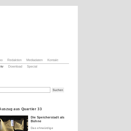
bo
Redaktion
Mediadaten
Kontakt
hiv
Download
Special
Auszug aus Quartier 33
Die Speicherstadt als
Bühne
Das ehrwürdige