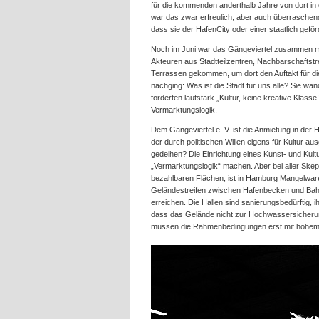
für die kommenden anderthalb Jahre von dort in 
war das zwar erfreulich, aber auch überraschend. 
dass sie der HafenCity oder einer staatlich gefö
Noch im Juni war das Gängeviertel zusammen mit 
Akteuren aus Stadtteilzentren, Nachbarschaftstr
Terrassen gekommen, um dort den Auftakt für di
nachging: Was ist die Stadt für uns alle? Sie w
forderten lautstark „Kultur, keine kreative Klasse!
Vermarktungslogik.
Dem Gängeviertel e. V. ist die Anmietung in der 
der durch politischen Willen eigens für Kultur aus
gedeihen? Die Einrichtung eines Kunst- und Kult
„Vermarktungslogik“ machen. Aber bei aller Skep
bezahlbaren Flächen, ist in Hamburg Mangelware,
Geländestreifen zwischen Hafenbecken und Bahnv
erreichen. Die Hallen sind sanierungsbedürftig, 
dass das Gelände nicht zur Hochwassersicherun
müssen die Rahmenbedingungen erst mit hohem