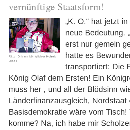
vernünftige Staatsform!
„K. O.“ hat jetzt 
neue Bedeutung. „
erst nur gemein g
hatte es Bewunde
Ritter Dirk mit königlicher Hoheit
Olaf I
transportiert: Die
König Olaf dem Ersten! Ein König
muss her , und all der Blödsinn wi
Länderfinanzausgleich, Nordstaat
Basisdemokratie wäre vom Tisch! 
komme? Na, ich habe mir Scholze