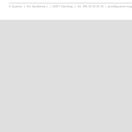
© Quartier | Am Sandtorkai 1 | 20457 Hamburg | Tel. 040.30 39 30 33 |
post@quartier-ma