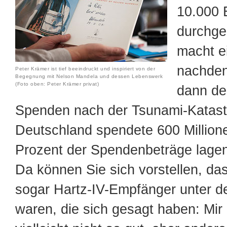
10.000 
durchge
macht e
nachden
Peter Krämer ist tief beeindruckt und inspiriert von der
Begegnung mit Nelson Mandela und dessen Lebenswerk
(Foto oben: Peter Krämer privat)
dann de
Spenden nach der Tsunami-Katast
Deutschland spendete 600 Million
Prozent der Spendenbeträge lagen
Da können Sie sich vorstellen, da
sogar Hartz-IV-Empfänger unter 
waren, die sich gesagt haben: Mir