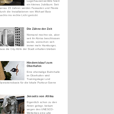
Lagerhausensemble feiert
ein kleines Jubiläum: Seit
genau 15 Jahren werden Fassaden und Fleete
durch die Installationen von Michael Batz
nachts ins rechte Licht gerückt
Die Zähne der Zeit
Niemand mochte sie, aber
seit ihr Abriss beschlossen
wurde, wünschen sich
immer mehr Hamburger,
dass die City-Höfe der Stadt erhalten bleiben
Hindernislauf zum
Oberhafen
Eine ehemalige Bahnhalle
im Oberhafen wird
Trainingslager und
Operationsbasis für die lokale Parkour-Szene
Jenseits von Afrika
Eigentlich schon zu den
Akten gelegt, bekam
wegen des UNESCO-
Welterbes eine alte