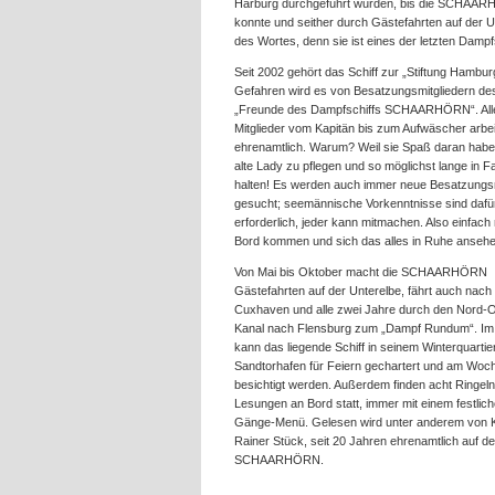
Harburg durchgeführt wurden, bis die SCHAARH
konnte und seither durch Gästefahrten auf der U
des Wortes, denn sie ist eines der letzten Dampf
Seit 2002 gehört das Schiff zur „Stiftung Hambur
Gefahren wird es von Besatzungsmitgliedern de
„Freunde des Dampfschiffs SCHAARHÖRN“. All
Mitglieder vom Kapitän bis zum Aufwäscher arbe
ehrenamtlich. Warum? Weil sie Spaß daran habe
alte Lady zu pflegen und so möglichst lange in F
halten! Es werden auch immer neue Besatzungsm
gesucht; seemännische Vorkenntnisse sind dafür
erforderlich, jeder kann mitmachen. Also einfach
Bord kommen und sich das alles in Ruhe ansehe
Von Mai bis Oktober macht die SCHAARHÖRN
Gästefahrten auf der Unterelbe, fährt auch nach
Cuxhaven und alle zwei Jahre durch den Nord-
Kanal nach Flensburg zum „Dampf Rundum“. Im
kann das liegende Schiff in seinem Winterquartie
Sandtorhafen für Feiern gechartert und am Wo
besichtigt werden. Außerdem finden acht Ringeln
Lesungen an Bord statt, immer mit einem festlich
Gänge-Menü. Gelesen wird unter anderem von K
Rainer Stück, seit 20 Jahren ehrenamtlich auf de
SCHAARHÖRN.