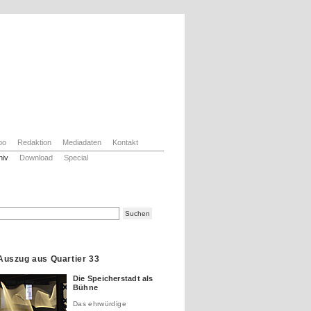
bo
Redaktion
Mediadaten
Kontakt
hiv
Download
Special
Auszug aus Quartier 33
Die Speicherstadt als
Bühne
Das ehrwürdige