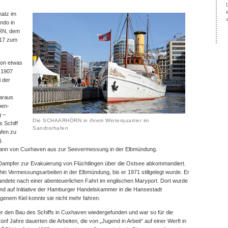
natz im
ndo in
RN, dem
917 zum
hon etwas
 1907
 der
s
Daraus
ben-
g –
Die SCHAARHÖRN in ihrem Winterquartier im
 Schiff
Sandtorhafen
afen zu
).
dann von Cuxhaven aus zur Seevermessung in der Elbmündung.
ampfer zur Evakuierung von Flüchtlingen über die Ostsee abkommandiert.
in Vermessungsarbeiten in der Elbmündung, bis er 1971 stillgelegt wurde. Er
andete nach einer abenteuerlichen Fahrt im englischen Maryport. Dort wurde
 auf Initiative der Hamburger Handelskammer in die Hansestadt
igenem Kiel konnte sie nicht mehr fahren.
er den Bau des Schiffs in Cuxhaven wiedergefunden und war so für die
f Jahre dauerten die Arbeiten, die von „Jugend in Arbeit“ auf einer Werft in