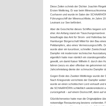
Diese Zeilen schrieb der Dichter Joachim Ringel
Ersten Weltkrieg. Er war beim Minensuchkomma
Cuxhaven und wurde im Salon der SCHAARHÖ
Führungsschiff der Minensuchflotte, im Jahre 1
Leutnant zur See befördert.
Aber die Geschichte dieses Schiffes begann sc
eher. Am Anfang stand ein Täuschungsmanöver.
beauftragte das Amt für Strom- und Hafenbau bei
Hamburger Bürgerschaft Mittel für den Bau eine
Peildampfers, also eines Vermessungsschiffs. 
wurde aber ein luxuriöser, schneller Zweischrau
Dampfer mit modernster technischer Ausstattun
eigentlich hatte man nämlich ein standesgemäßes
gewollt, um damit Kaiser Wilhelm II. durch den H
fahren (wozu es aber offenbar nie gekommen ist
Jahrzehntelang diente der schmucke Dampfer 
Gegen Ende des Zweiten Weltkriegs wurde der D
Nach Kriegsende verrichtete der Dampfer weiterh
wurde an einen schottischen Lord verkauft und l
die SCHAARHÖRN schließlich wiederentdeckt und
zurückgeholt – auf einem Dockschiff, denn auf e
Glücklicherweise hatte man die Originalpläne üb
notwendige Restaurierung bestens vorbereitet. Fün