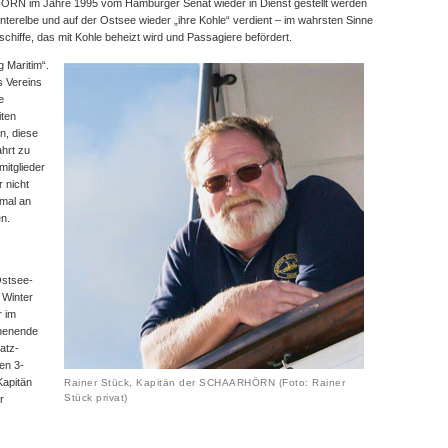
ÖRN im Jahre 1995 vom Hamburger Senat wieder in Dienst gestellt werden
nterelbe und auf der Ostsee wieder „ihre Kohle“ verdient – im wahrsten Sinne
schiffe, das mit Kohle beheizt wird und Passagiere befördert.
g Maritim“.
s Vereins
e
iten
n, diese
ahrt zu
itglieder
 nicht
 mal an
n.
Ostsee-
 Winter
r im
chenende
atz-
en 3-
apitän
Rainer Stück, Kapitän der SCHAARHÖRN (Foto: Rainer
Stück privat)
r