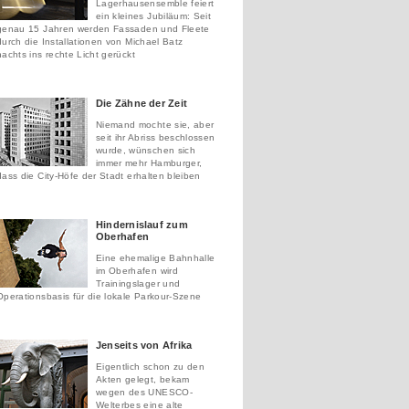
Lagerhausensemble feiert
ein kleines Jubiläum: Seit
genau 15 Jahren werden Fassaden und Fleete
durch die Installationen von Michael Batz
nachts ins rechte Licht gerückt
Die Zähne der Zeit
Niemand mochte sie, aber
seit ihr Abriss beschlossen
wurde, wünschen sich
immer mehr Hamburger,
dass die City-Höfe der Stadt erhalten bleiben
Hindernislauf zum
Oberhafen
Eine ehemalige Bahnhalle
im Oberhafen wird
Trainingslager und
Operationsbasis für die lokale Parkour-Szene
Jenseits von Afrika
Eigentlich schon zu den
Akten gelegt, bekam
wegen des UNESCO-
Welterbes eine alte