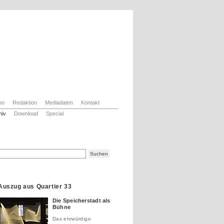
bo
Redaktion
Mediadaten
Kontakt
hiv
Download
Special
Auszug aus Quartier 33
Die Speicherstadt als
Bühne
Das ehrwürdige