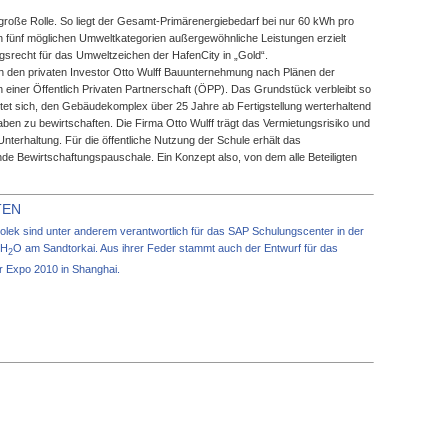
 große Rolle. So liegt der Gesamt-Primärenergiebedarf bei nur 60 kWh pro
n fünf möglichen Umweltkategorien außergewöhnliche Leistungen erzielt
ngsrecht für das Umweltzeichen der HafenCity in „Gold“.
ch den privaten Investor Otto Wulff Bauunternehmung nach Plänen der
einer Öffentlich Privaten Partnerschaft (ÖPP). Das Grundstück verbleibt so
chtet sich, den Gebäudekomplex über 25 Jahre ab Fertigstellung werterhaltend
ben zu bewirtschaften. Die Firma Otto Wulff trägt das Vermietungsrisiko und
Unterhaltung. Für die öffentliche Nutzung der Schule erhält das
e Bewirtschaftungspauschale. Ein Konzept also, von dem alle Beteiligten
TEN
lek sind unter anderem verantwortlich für das SAP Schulungscenter in der
 H
O am Sandtorkai. Aus ihrer Feder stammt auch der Entwurf für das
2
 Expo 2010 in Shanghai.