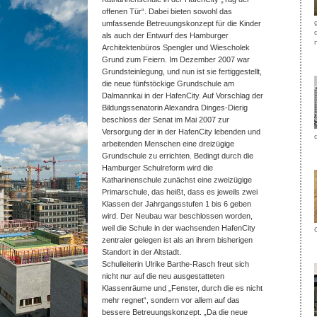
offenen Tür“. Dabei bieten sowohl das
umfassende Betreuungskonzept für die Kinder
als auch der Entwurf des Hamburger
Architektenbüros Spengler und Wiescholek
Grund zum Feiern. Im Dezember 2007 war
Grundsteinlegung, und nun ist sie fertiggestellt,
die neue fünfstöckige Grundschule am
Dalmannkai in der HafenCity. Auf Vorschlag der
Bildungssenatorin Alexandra Dinges-Dierig
beschloss der Senat im Mai 2007 zur
Versorgung der in der HafenCity lebenden und
arbeitenden Menschen eine dreizügige
Grundschule zu errichten. Bedingt durch die
Hamburger Schulreform wird die
Katharinenschule zunächst eine zweizügige
Primarschule, das heißt, dass es jeweils zwei
Klassen der Jahrgangsstufen 1 bis 6 geben
wird. Der Neubau war beschlossen worden,
weil die Schule in der wachsenden HafenCity
zentraler gelegen ist als an ihrem bisherigen
Standort in der Altstadt.
Schulleiterin Ulrike Barthe-Rasch freut sich
nicht nur auf die neu ausgestatteten
Klassenräume und „Fenster, durch die es nicht
mehr regnet“, sondern vor allem auf das
bessere Betreuungskonzept. „Da die neue