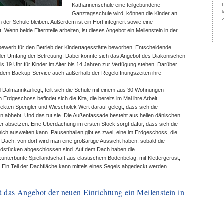
Katharinenschule eine teilgebundene
Ganztagsschule wird, können die Kinder an
 der Schule bleiben. Außerdem ist ein Hort integriert sowie eine
. Wenn beide Elternteile arbeiten, ist dieses Angebot ein Meilenstein in der
bewerb für den Betrieb der Kindertagesstätte beworben. Entscheidende
der Umfang der Betreuung. Dabei konnte sich das Angebot des Diakonischen
s 19 Uhr für Kinder im Alter bis 14 Jahren zur Verfügung stehen. Darüber
 dem Backup-Service auch außerhalb der Regelöffnungszeiten ihre
almannkai liegt, teilt sich die Schule mit einem aus 30 Wohnungen
rdgeschoss befindet sich die Kita, die bereits im Mai ihre Arbeit
ekten Spengler und Wiescholek Wert darauf gelegt, dass sich die
abhebt. Und das tut sie. Die Außenfassade besteht aus hellen dänischen
er absetzen. Eine Überdachung im ersten Stock sorgt dafür, dass sich die
ch ausweiten kann. Pausenhallen gibt es zwei, eine im Erdgeschoss, die
em Dach; von dort wird man eine großartige Aussicht haben, sobald die
dstücken abgeschlossen sind. Auf dem Dach haben die
nterbunte Spiellandschaft aus elastischem Bodenbelag, mit Klettergerüst,
. Ein Teil der Dachfläche kann mittels eines Segels abgedeckt werden.
st das Angebot der neuen Einrichtung ein Meilenstein in