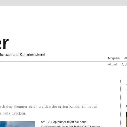
Magazin
A
Aktuell
Arc
ach den Sommerferien werden die ersten Kinder im neuen
ulbank drücken.
Am 12. September feiert die neue
Katharinenschule in der HafenCity „Tag der