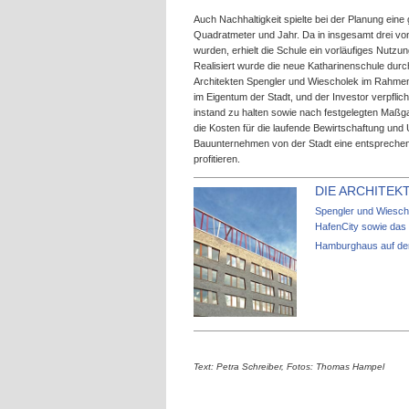
Auch Nachhaltigkeit spielte bei der Planung eine
Quadratmeter und Jahr. Da in insgesamt drei vo
wurden, erhielt die Schule ein vorläufiges Nutzu
Realisiert wurde die neue Katharinenschule dur
Architekten Spengler und Wiescholek im Rahmen 
im Eigentum der Stadt, und der Investor verpfli
instand zu halten sowie nach festgelegten Maßga
die Kosten für die laufende Bewirtschaftung und 
Bauunternehmen von der Stadt eine entsprechend
profitieren.
DIE ARCHITEK
Spengler und Wiescho
HafenCity sowie das
Hamburghaus auf der
Text: Petra Schreiber, Fotos: Thomas Hampel