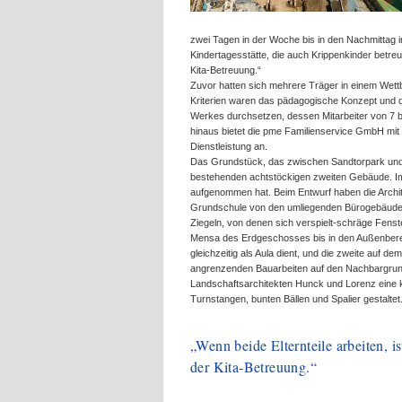
zwei Tagen in der Woche bis in den Nachmittag in
Kindertagesstätte, die auch Krippenkinder betreut
Kita-Betreuung.“
Zuvor hatten sich mehrere Träger in einem Wett
Kriterien waren das pädagogische Konzept und 
Werkes durchsetzen, dessen Mitarbeiter von 7 bi
hinaus bietet die pme Familienservice GmbH mit
Dienstleistung an.
Das Grundstück, das zwischen Sandtorpark und D
bestehenden achtstöckigen zweiten Gebäude. Im E
aufgenommen hat. Beim Entwurf haben die Archit
Grundschule von den umliegenden Bürogebäuden 
Ziegeln, von denen sich verspielt-schräge Fenst
Mensa des Erdgeschosses bis in den Außenberei
gleichzeitig als Aula dient, und die zweite auf d
angrenzenden Bauarbeiten auf den Nachbargrun
Landschaftsarchitekten Hunck und Lorenz eine ku
Turnstangen, bunten Bällen und Spalier gestaltet
„Wenn beide Elternteile arbeiten, i
der Kita-Betreuung.“