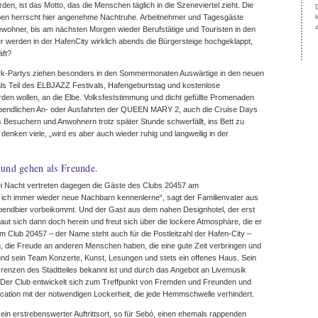
, ist das Motto, das die Menschen täglich in die Szeneviertel zieht. Die
eiben herrscht hier angenehme Nachtruhe. Arbeitnehmer und Tagesgäste
Bewohner, bis am nächsten Morgen wieder Berufstätige und Touristen in den
ber werden in der HafenCity wirklich abends die Bürgersteige hochgeklappt,
äft?
rk-Partys ziehen besonders in den Sommermonaten Auswärtige in den neuen
 als Teil des ELBJAZZ Festivals, Hafengeburtstag und kostenlose
den wollen, an die Elbe. Volksfeststimmung und dicht gefüllte Promenaden
ie abendlichen An- oder Ausfahrten der QUEEN MARY 2, auch die Cruise Days
 Besuchern und Anwohnern trotz später Stunde schwerfällt, ins Bett zu
enken viele, „wird es aber auch wieder ruhig und langweilig in der
und gehen als Freunde.
ei Nacht vertreten dagegen die Gäste des Clubs 20457 am
ich immer wieder neue Nachbarn kennenlerne“, sagt der Familienvater aus
abendbier vorbeikommt. Und der Gast aus dem nahen Designhotel, der erst
raut sich dann doch herein und freut sich über die lockere Atmosphäre, die er
nem Club 20457 – der Name steht auch für die Postleitzahl der Hafen-City –
en, die Freude an anderen Menschen haben, die eine gute Zeit verbringen und
und sein Team Konzerte, Kunst, Lesungen und stets ein offenes Haus. Sein
Grenzen des Stadtteiles bekannt ist und durch das Angebot an Livemusik
Der Club entwickelt sich zum Treffpunkt von Fremden und Freunden und
ation mit der notwendigen Lockerheit, die jede Hemmschwelle verhindert.
t ein erstrebenswerter Auftrittsort, so für Sebó, einen ehemals rappenden