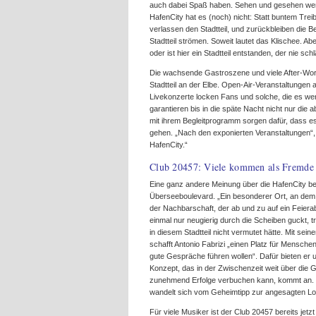
auch dabei Spaß haben. Sehen und gesehen werden
HafenCity hat es (noch) nicht: Statt buntem Tr
verlassen den Stadtteil, und zurückbleiben die 
Stadtteil strömen. Soweit lautet das Klischee. A
oder ist hier ein Stadtteil entstanden, der nie schl
Die wachsende Gastroszene und viele After-Wo
Stadtteil an der Elbe. Open-Air-Veranstaltungen
Livekonzerte locken Fans und solche, die es wer
garantieren bis in die späte Nacht nicht nur d
mit ihrem Begleitprogramm sorgen dafür, dass es
gehen. „Nach den exponierten Veranstaltungen“, d
HafenCity.“
Club 20457: Viele kommen als Fremde 
Eine ganz andere Meinung über die HafenCity b
Überseeboulevard. „Ein besonderer Ort, an dem 
der Nachbarschaft, der ab und zu auf ein Feier
einmal nur neugierig durch die Scheiben guckt, t
in diesem Stadtteil nicht vermutet hätte. Mit sei
schafft Antonio Fabrizi „einen Platz für Mensch
gute Gespräche führen wollen“. Dafür bieten er 
Konzept, das in der Zwischenzeit weit über die 
zunehmend Erfolge verbuchen kann, kommt an. 
wandelt sich vom Geheimtipp zur angesagten Loc
Für viele Musiker ist der Club 20457 bereits jetz