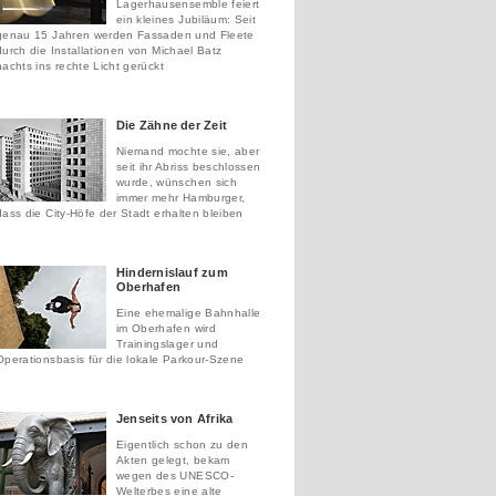
Lagerhausensemble feiert
ein kleines Jubiläum: Seit
genau 15 Jahren werden Fassaden und Fleete
durch die Installationen von Michael Batz
nachts ins rechte Licht gerückt
Die Zähne der Zeit
Niemand mochte sie, aber
seit ihr Abriss beschlossen
wurde, wünschen sich
immer mehr Hamburger,
dass die City-Höfe der Stadt erhalten bleiben
Hindernislauf zum
Oberhafen
Eine ehemalige Bahnhalle
im Oberhafen wird
Trainingslager und
Operationsbasis für die lokale Parkour-Szene
Jenseits von Afrika
Eigentlich schon zu den
Akten gelegt, bekam
wegen des UNESCO-
Welterbes eine alte