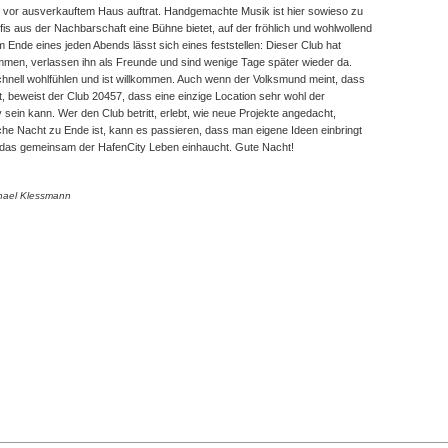
d vor ausverkauftem Haus auftrat. Handgemachte Musik ist hier sowieso zu
fis aus der Nachbarschaft eine Bühne bietet, auf der fröhlich und wohlwollend
Ende eines jeden Abends lässt sich eines feststellen: Dieser Club hat
kommen, verlassen ihn als Freunde und sind wenige Tage später wieder da.
 schnell wohlfühlen und ist willkommen. Auch wenn der Volksmund meint, dass
beweist der Club 20457, dass eine einzige Location sehr wohl der
sein kann. Wer den Club betritt, erlebt, wie neue Projekte angedacht,
e Nacht zu Ende ist, kann es passieren, dass man eigene Ideen einbringt
t, das gemeinsam der HafenCity Leben einhaucht. Gute Nacht!
chael Klessmann