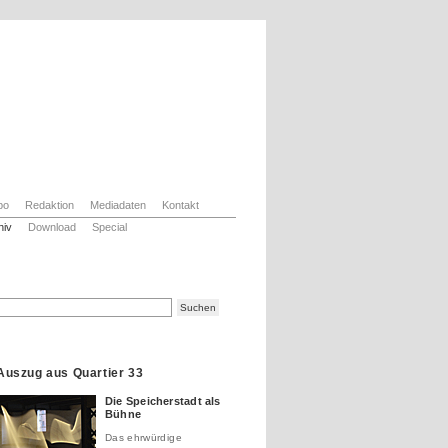
bo
Redaktion
Mediadaten
Kontakt
hiv
Download
Special
Auszug aus Quartier 33
Die Speicherstadt als
Bühne
Das ehrwürdige