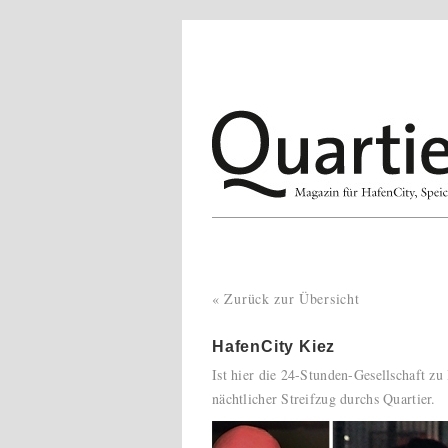
« Zurück zur Übersicht
HafenCity Kiez
Ist hier die 24-Stunden-Gesellschaft z
nächtlicher Streifzug durchs Quartier.