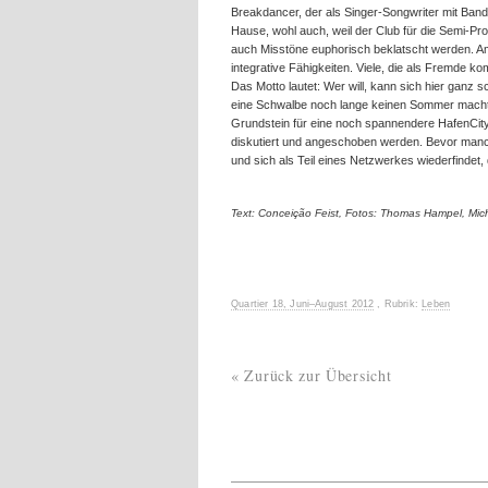
Breakdancer, der als Singer-Songwriter mit Ban
Hause, wohl auch, weil der Club für die Semi-Pro
auch Misstöne euphorisch beklatscht werden. Am 
integrative Fähigkeiten. Viele, die als Fremde 
Das Motto lautet: Wer will, kann sich hier ganz
eine Schwalbe noch lange keinen Sommer macht, 
Grundstein für eine noch spannendere HafenCity 
diskutiert und angeschoben werden. Bevor manch
und sich als Teil eines Netzwerkes wiederfinde
Text: Conceição Feist, Fotos: Thomas Hampel, Mi
Quartier 18, Juni–August 2012
, Rubrik:
Leben
« Zurück zur Übersicht